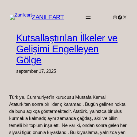
Spring
til
ZANILEART
Instagram
Faceboo
X
indhold
Kutsallaştırılan İlkeler ve
Gelişimi Engelleyen
Gölge
september 17, 2025
Türkiye, Cumhuriyet’in kurucusu Mustafa Kemal
Atatürk’ten sonra bir lider çıkaramadı. Bugün gelinen nokta
da bunu açıkça göstermektedir. Atatürk, yalnızca bir ulus
kurmakla kalmadı; aynı zamanda çağdaş, akıl ve bilim
temelli bir toplum inşa etti. Ne var ki, ondan sonra gelen her
siyasi figür, onunla kıyaslandı. Bu kıyaslama, yalnızca yeni