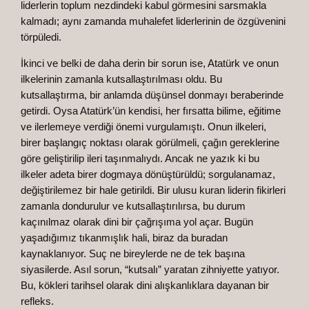
liderlerin toplum nezdindeki kabul görmesini sarsmakla
kalmadı; aynı zamanda muhalefet liderlerinin de özgüvenini
törpüledi.
İkinci ve belki de daha derin bir sorun ise, Atatürk ve onun
ilkelerinin zamanla kutsallaştırılması oldu. Bu
kutsallaştırma, bir anlamda düşünsel donmayı beraberinde
getirdi. Oysa Atatürk’ün kendisi, her fırsatta bilime, eğitime
ve ilerlemeye verdiği önemi vurgulamıştı. Onun ilkeleri,
birer başlangıç noktası olarak görülmeli, çağın gereklerine
göre geliştirilip ileri taşınmalıydı. Ancak ne yazık ki bu
ilkeler adeta birer dogmaya dönüştürüldü; sorgulanamaz,
değiştirilemez bir hale getirildi. Bir ulusu kuran liderin fikirleri
zamanla dondurulur ve kutsallaştırılırsa, bu durum
kaçınılmaz olarak dini bir çağrışıma yol açar. Bugün
yaşadığımız tıkanmışlık hali, biraz da buradan
kaynaklanıyor. Suç ne bireylerde ne de tek başına
siyasilerde. Asıl sorun, “kutsalı” yaratan zihniyette yatıyor.
Bu, kökleri tarihsel olarak dini alışkanlıklara dayanan bir
refleks.