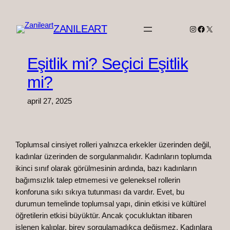
Spring
til
ZANILEART
Instagram
Faceboo
X
indhold
Eşitlik mi? Seçici Eşitlik
mi?
april 27, 2025
Toplumsal cinsiyet rolleri yalnızca erkekler üzerinden değil,
kadınlar üzerinden de sorgulanmalıdır. Kadınların toplumda
ikinci sınıf olarak görülmesinin ardında, bazı kadınların
bağımsızlık talep etmemesi ve geleneksel rollerin
konforuna sıkı sıkıya tutunması da vardır. Evet, bu
durumun temelinde toplumsal yapı, dinin etkisi ve kültürel
öğretilerin etkisi büyüktür. Ancak çocukluktan itibaren
işlenen kalıplar, birey sorgulamadıkça değişmez. Kadınlara