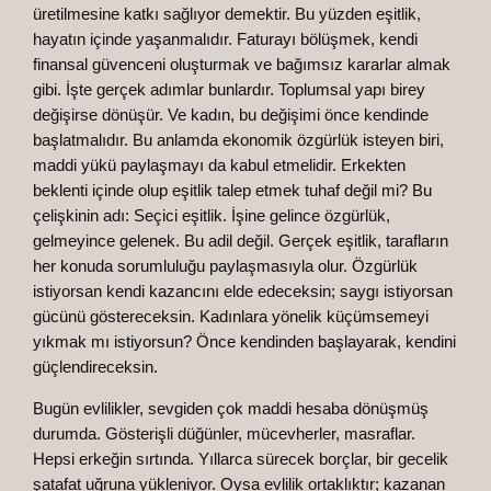
üretilmesine katkı sağlıyor demektir. Bu yüzden eşitlik,
hayatın içinde yaşanmalıdır. Faturayı bölüşmek, kendi
finansal güvenceni oluşturmak ve bağımsız kararlar almak
gibi. İşte gerçek adımlar bunlardır. Toplumsal yapı birey
değişirse dönüşür. Ve kadın, bu değişimi önce kendinde
başlatmalıdır. Bu anlamda ekonomik özgürlük isteyen biri,
maddi yükü paylaşmayı da kabul etmelidir. Erkekten
beklenti içinde olup eşitlik talep etmek tuhaf değil mi? Bu
çelişkinin adı: Seçici eşitlik. İşine gelince özgürlük,
gelmeyince gelenek. Bu adil değil. Gerçek eşitlik, tarafların
her konuda sorumluluğu paylaşmasıyla olur. Özgürlük
istiyorsan kendi kazancını elde edeceksin; saygı istiyorsan
gücünü göstereceksin. Kadınlara yönelik küçümsemeyi
yıkmak mı istiyorsun? Önce kendinden başlayarak, kendini
güçlendireceksin.
Bugün evlilikler, sevgiden çok maddi hesaba dönüşmüş
durumda. Gösterişli düğünler, mücevherler, masraflar.
Hepsi erkeğin sırtında. Yıllarca sürecek borçlar, bir gecelik
şatafat uğruna yükleniyor. Oysa evlilik ortaklıktır; kazanan