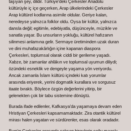
taşıyan şey, dildir. Türkiye’deki Çerkesler Anadolu
kültürüyle iç içe geçerken, Arap ülkelerindeki Çerkesler
Arap kültürel kodlarına asimile oldular. Geriye kalan,
neredeyse yalnızca folklor oldu. Oysa bir kültür, yalnızca
dansla değil; egitimle, edebiyatla, düşünceyle, müzikle ve
sanatla yaşar. Bu unsurların yokluğu, kültürel hafızanın
silinmesi anlamına gelir. Sermaye üretiminden uzak duran
ve dini muhafazakârlığın içine kapanan diaspora
Çerkesleri, toplumsal olarak ciddi bir gerileme yaşadı.
Xabze, bir zamanlar ahlâkın ve toplumsal uyumun diliydi;
özündeki esneklik ve dengeyle yaşama yön veriyordu.
Ancak zamanla İslam kültürü içindeki katı yorumlar
arasında eriyerek, yerini dogmatik kurallara ve sorgusuz
itaate bıraktı. Böylece özgün değerlerini yitirip, bir
gelenekten çok bir tabu sistemine dönüştü.
Burada ifade edilenler, Kafkasya’da yaşamaya devam eden
Hristiyan Çerkesleri kapsamamaktadır. Zira otantik kültürel
mirası halen yaşatan ve sürdürenler, esas olarak oradadır.
Bugün Çerkesler arasında çalışan bireylerin çoğu maaşlı: