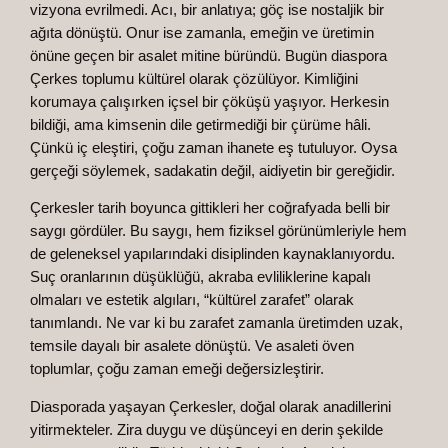
vizyona evrilmedi. Acı, bir anlatıya; göç ise nostaljik bir
ağıta dönüştü. Onur ise zamanla, emeğin ve üretimin
önüne geçen bir asalet mitine büründü. Bugün diaspora
Çerkes toplumu kültürel olarak çözülüyor. Kimliğini
korumaya çalışırken içsel bir çöküşü yaşıyor. Herkesin
bildiği, ama kimsenin dile getirmediği bir çürüme hâli.
Çünkü iç eleştiri, çoğu zaman ihanete eş tutuluyor. Oysa
gerçeği söylemek, sadakatin değil, aidiyetin bir gereğidir.
Çerkesler tarih boyunca gittikleri her coğrafyada belli bir
saygı gördüler. Bu saygı, hem fiziksel görünümleriyle hem
de geleneksel yapılarındaki disiplinden kaynaklanıyordu.
Suç oranlarının düşüklüğü, akraba evliliklerine kapalı
olmaları ve estetik algıları, “kültürel zarafet” olarak
tanımlandı. Ne var ki bu zarafet zamanla üretimden uzak,
temsile dayalı bir asalete dönüştü. Ve asaleti öven
toplumlar, çoğu zaman emeği değersizleştirir.
Diasporada yaşayan Çerkesler, doğal olarak anadillerini
yitirmekteler. Zira duygu ve düşünceyi en derin şekilde