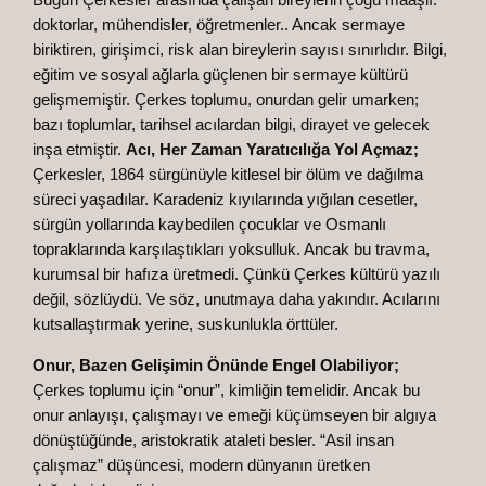
doktorlar, mühendisler, öğretmenler.. Ancak sermaye
biriktiren, girişimci, risk alan bireylerin sayısı sınırlıdır. Bilgi,
eğitim ve sosyal ağlarla güçlenen bir sermaye kültürü
gelişmemiştir. Çerkes toplumu, onurdan gelir umarken;
bazı toplumlar, tarihsel acılardan bilgi, dirayet ve gelecek
inşa etmiştir.
Acı, Her Zaman Yaratıcılığa Yol Açmaz;
Çerkesler, 1864 sürgünüyle kitlesel bir ölüm ve dağılma
süreci yaşadılar. Karadeniz kıyılarında yığılan cesetler,
sürgün yollarında kaybedilen çocuklar ve Osmanlı
topraklarında karşılaştıkları yoksulluk. Ancak bu travma,
kurumsal bir hafıza üretmedi. Çünkü Çerkes kültürü yazılı
değil, sözlüydü. Ve söz, unutmaya daha yakındır. Acılarını
kutsallaştırmak yerine, suskunlukla örttüler.
Onur, Bazen Gelişimin Önünde Engel Olabiliyor;
Çerkes toplumu için “onur”, kimliğin temelidir. Ancak bu
onur anlayışı, çalışmayı ve emeği küçümseyen bir algıya
dönüştüğünde, aristokratik ataleti besler. “Asil insan
çalışmaz” düşüncesi, modern dünyanın üretken