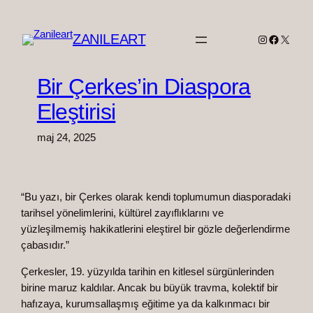
Spring
til
ZANILEART
Instagram
Faceboo
X
indhold
Bir Çerkes’in Diaspora
Eleştirisi
maj 24, 2025
“Bu yazı, bir Çerkes olarak kendi toplumumun diasporadaki
tarihsel yönelimlerini, kültürel zayıflıklarını ve
yüzleşilmemiş hakikatlerini eleştirel bir gözle değerlendirme
çabasıdır.”
Çerkesler, 19. yüzyılda tarihin en kitlesel sürgünlerinden
birine maruz kaldılar. Ancak bu büyük travma, kolektif bir
hafızaya, kurumsallaşmış eğitime ya da kalkınmacı bir